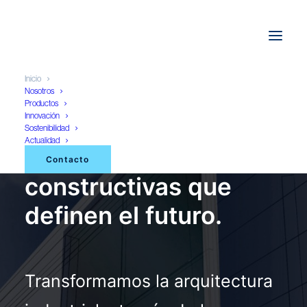
Inicio
Nosotros
Productos
Innovación
PREARSA
Sostenibilidad
Actualidad
Soluciones
Contacto
constructivas que
definen el futuro.
Transformamos la arquitectura