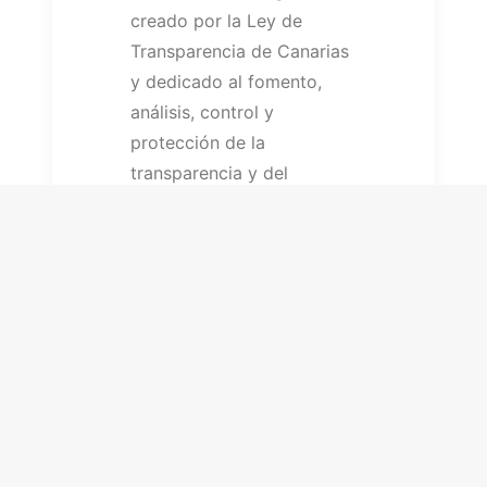
creado por la Ley de
Transparencia de Canarias
y dedicado al fomento,
análisis, control y
protección de la
transparencia y del
derecho de acceso a la
información pública en el
ámbito canario.
PÁGINA OFICIAL DEL 
COMISIONADO DE 
TRANSPARENCIA