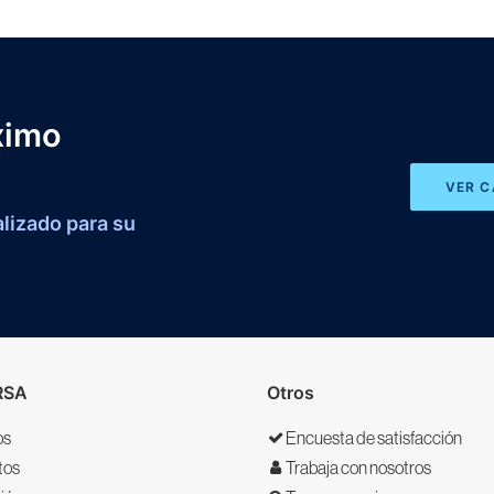
ximo
VER 
lizado para su
RSA
Otros
os
Encuesta de satisfacción
tos
Trabaja con nosotros